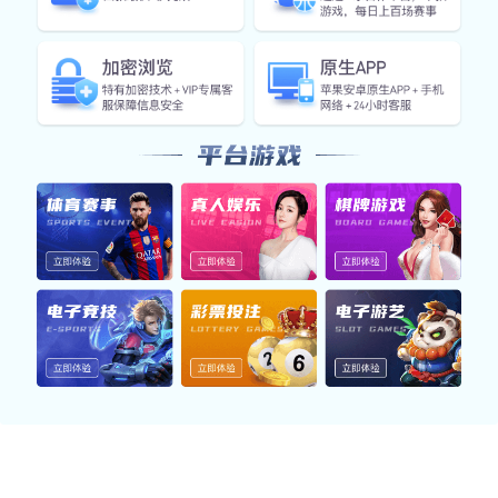
管理层对他充满信心。
2、市场需求与转会现状
其次，足球市场目前对年轻有潜力球员的需求越来越
大。随着各大俱乐部纷纷投入巨资寻求优秀的新星，
像谢尔基这样的年轻人才自然成为他们争夺的重要对
象。尤其是在一些顶级联赛中，对技术型中场和前锋
的需求非常旺盛，这进一步推动了他的身价上涨。
此外，近年来足球市场整体经济形势向好，各大豪门
俱乐部手中的资金充足，使得他们愿意为潜力股支付
高额转会费。正因如此，当俱乐部意识到谢尔基所具
备的发展潜力后，他们自然而然愿意以较高价格进行
收购，从而推高其市场价值。
最后，媒体对于新星球员的宣传热度也是一个不可忽