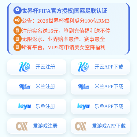
谢尔基身价飙升至9000万欧元
3650万买入的投资回报惊人